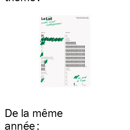
De la même
année
: