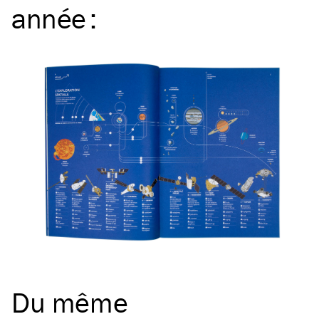
année
:
Du même