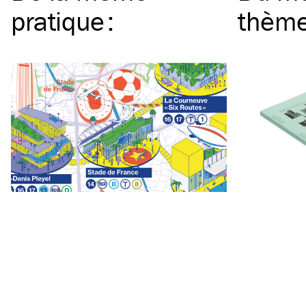
pratique
:
thèm