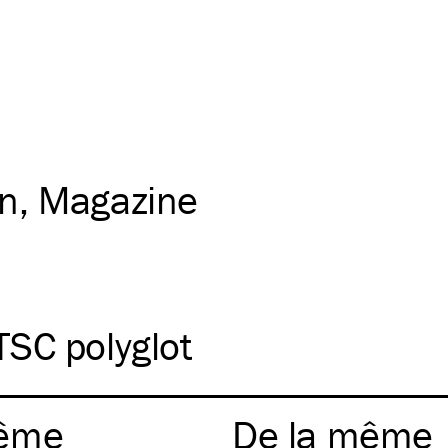
on
Magazine
TSC
polyglot
ême
De la même