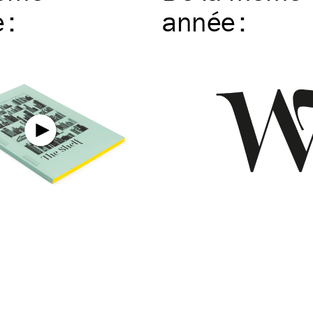
e
:
année
: