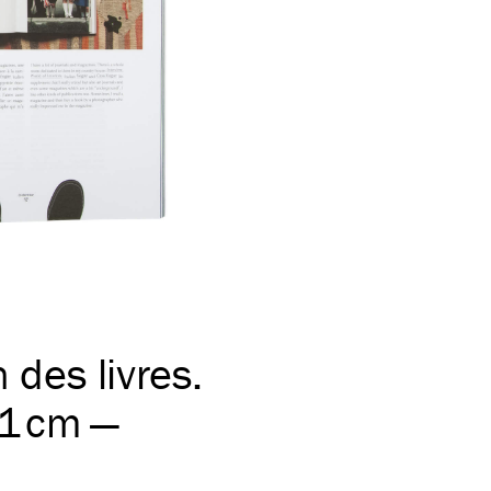
 des livres.
31 cm —