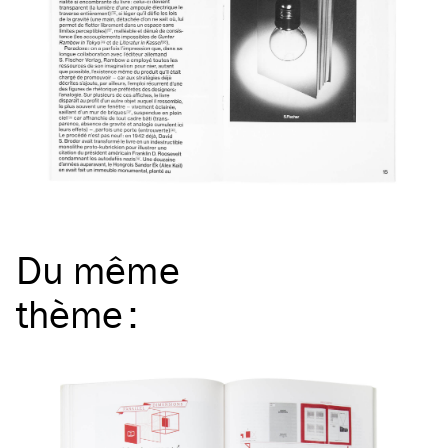
Du même
thème
: