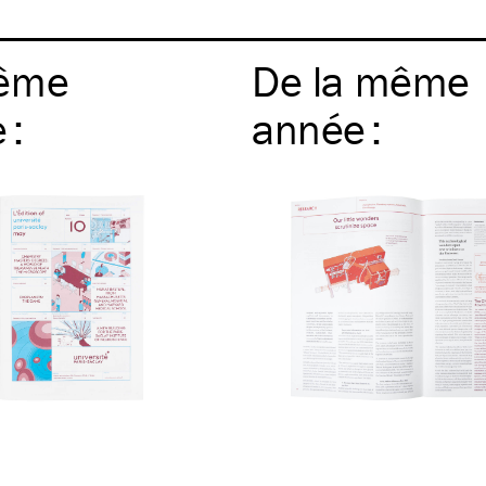
ême
De la même
e
:
année
: