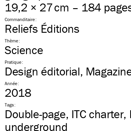
19,2 × 27 cm – 184 page
Commanditaire
:
Reliefs Éditions
Thème
:
Science
Pratique
:
Design éditorial
Magazin
Année
:
2018
Tags
:
Double-page
ITC
charter
underground