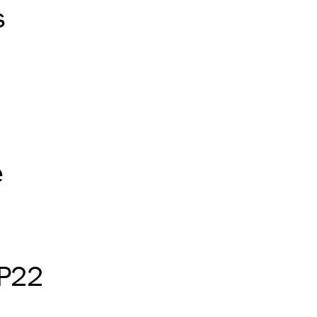
s
e
P22