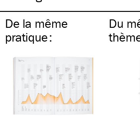
De la même
Du m
pratique
:
thèm