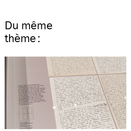
Du même
thème
: