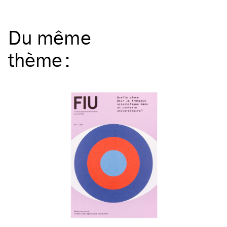
Du même
thème
: