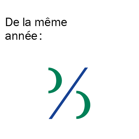
De la même
année
: