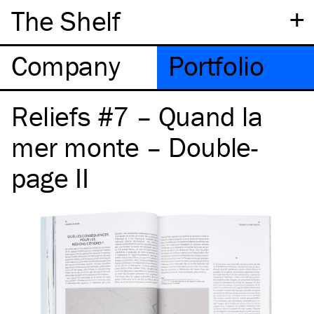
+
The Shelf
Company
Portfolio
Reliefs #7 – Quand la
mer monte – Double-
page II