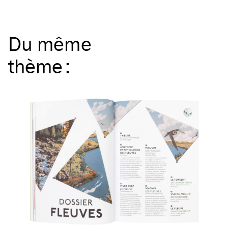
Du même
thème
: