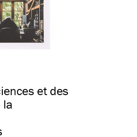
iences et des
 la
s