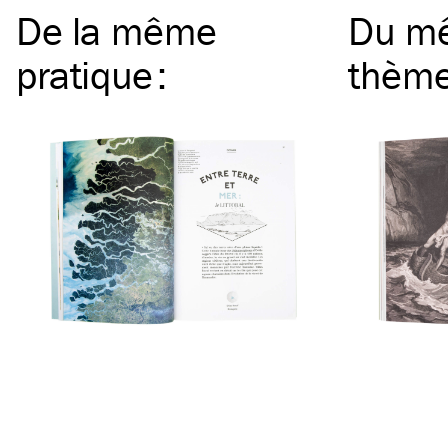
De la même
Du m
pratique
:
thèm