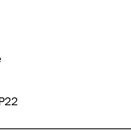
e
P22