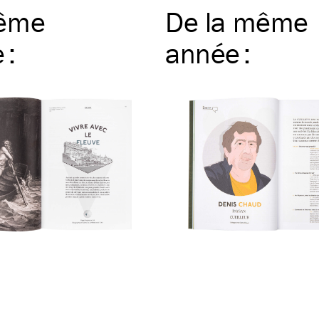
ême
De la même
e
:
année
: