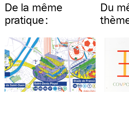
De la même
Du m
pratique
:
thèm