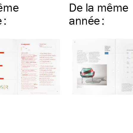
ême
De la même
e
:
année
: