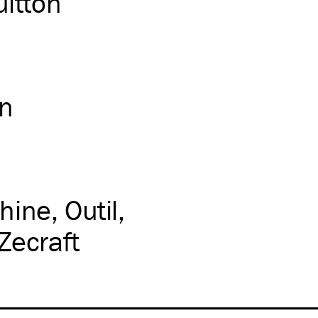
uitton
on
hine
Outil
Zecraft