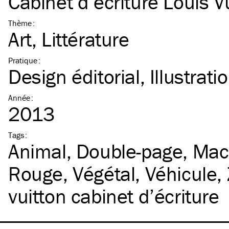
Cabinet d’écriture Louis V
Thème
:
Art
Littérature
Pratique
:
Design éditorial
Illustrati
Année
:
2013
Tags
:
Animal
Double-page
Mac
Rouge
Végétal
Véhicule
vuitton cabinet d’écriture