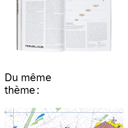
Du même
thème
: