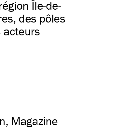
région Île-de-
res, des pôles
s acteurs
on
Magazine