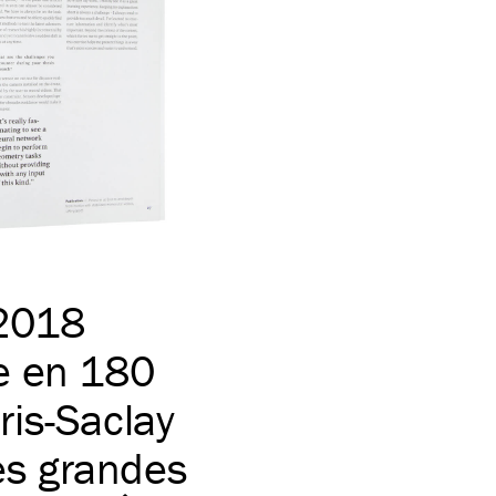
 2018
e en 180
ris-Saclay
les grandes