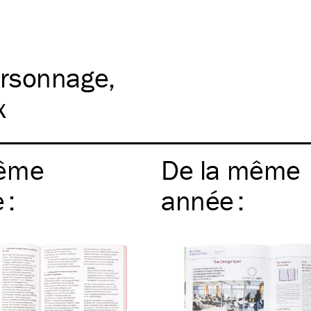
rsonnage
x
ême
De la même
e
:
année
: