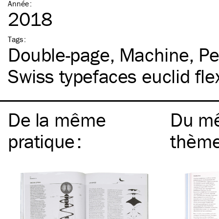
Année
:
2018
Tags
:
Double-page
Machine
Pe
Swiss typefaces euclid fle
De la même
Du m
pratique
:
thèm