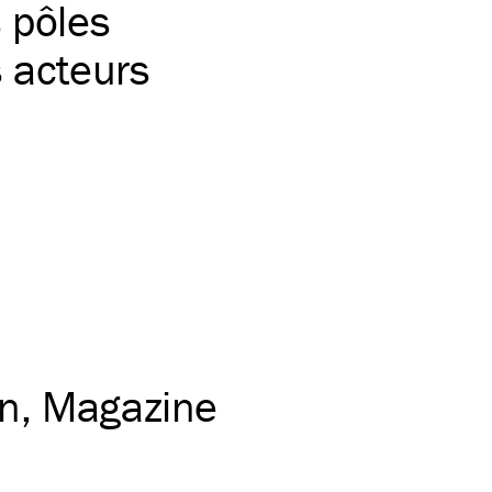
s pôles
s acteurs
on
Magazine