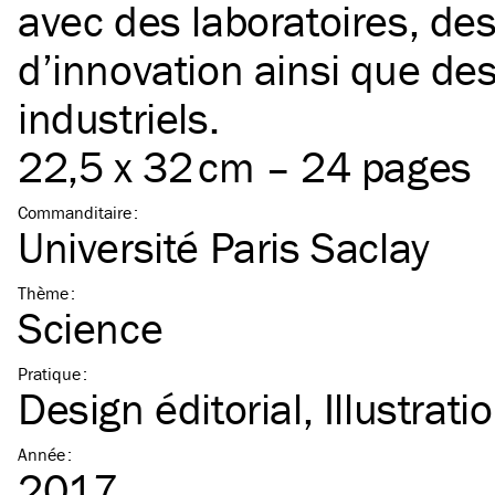
avec des laboratoires, de
d’innovation ainsi que de
industriels.
22,5 x 32 cm – 24 pages
Commanditaire
:
Université Paris Saclay
Thème
:
Science
Pratique
:
Design éditorial
Illustrati
Année
:
2017