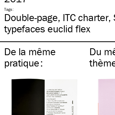
Tags
:
Double-page
ITC
charter
typefaces euclid flex
De la même
Du m
pratique
:
thèm