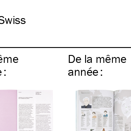
Swiss
ême
De la même
e
:
année
: