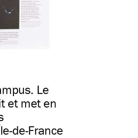
ampus. Le
t et met en
s
Île-de-France