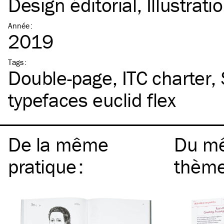
Design éditorial
Illustrati
Année
:
2019
Tags
:
Double-page
ITC
charter
typefaces euclid flex
De la même
Du m
pratique
:
thèm