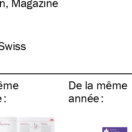
on
Magazine
Swiss
ême
De la même
e
:
année
: