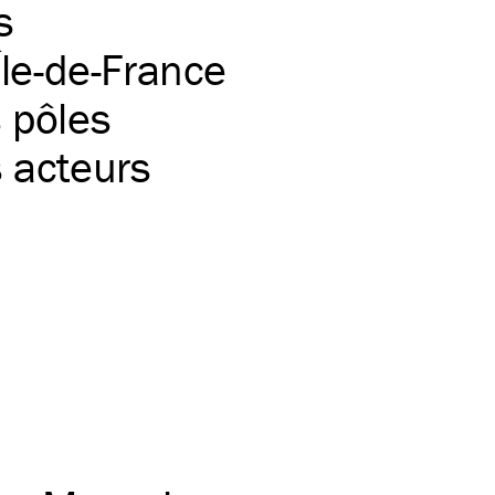
s
Île-de-France
s pôles
s acteurs