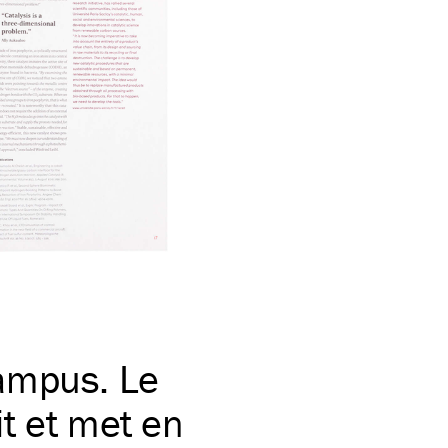
ampus. Le
t et met en