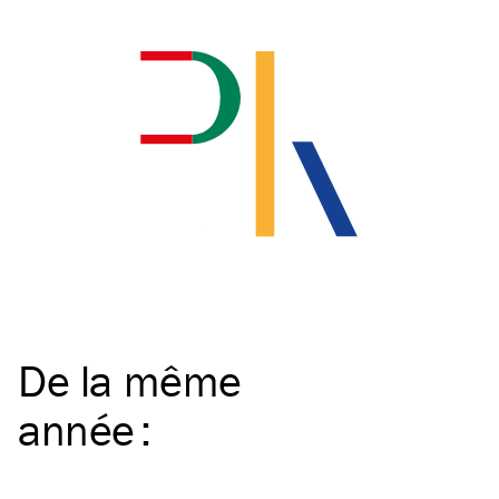
De la même
année
: