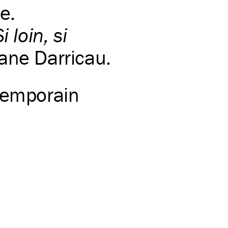
e.
i loin, si
hane Darricau.
temporain