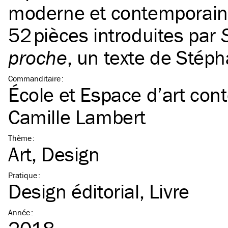
moderne et contemporain
52 pièces introduites par
S
proche
, un texte de Stép
Commanditaire
:
École et Espace d’art con
Camille Lambert
Thème
:
Art
Design
Pratique
:
Design éditorial
Livre
Année
: