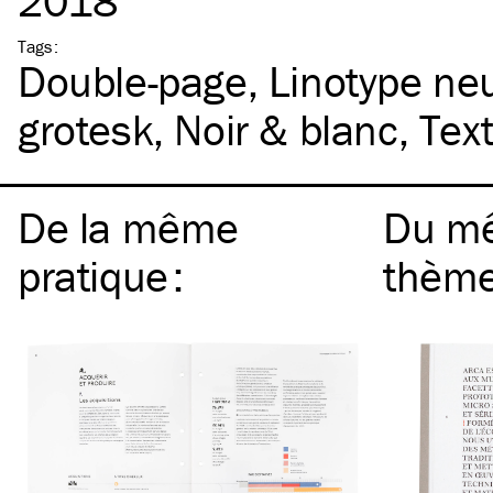
2018
Tags
:
Double-page
Linotype ne
grotesk
Noir & blanc
Tex
De la même
Du m
pratique
:
thèm