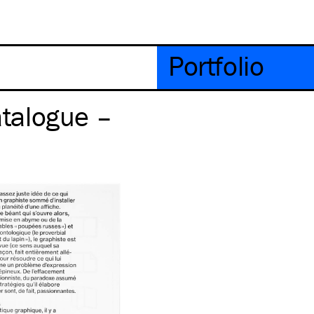
Portfolio
atalogue –