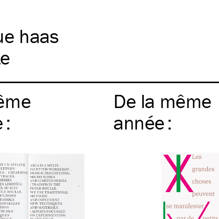
ue haas
te
ême
De la même
e
:
année
: