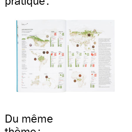
pratique
:
Du même
thème
: