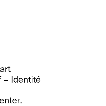
art
– Identité
center.