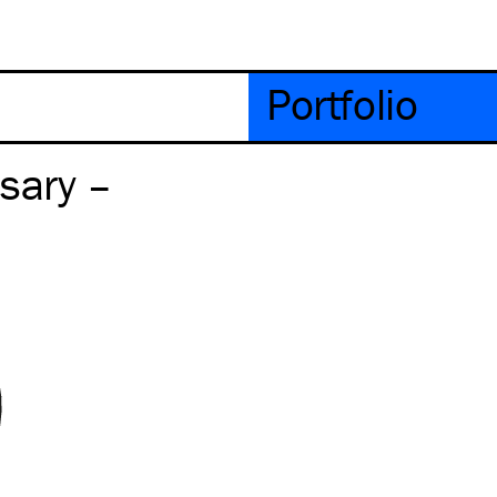
Portfolio
sary –