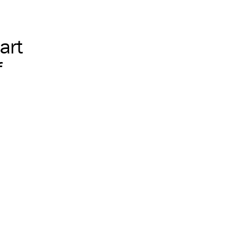
art
f