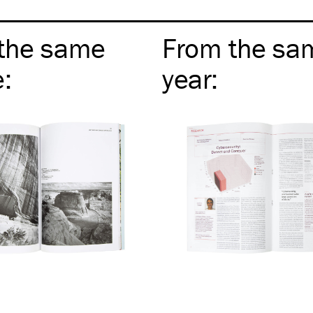
the same
From the sa
e
:
year
: