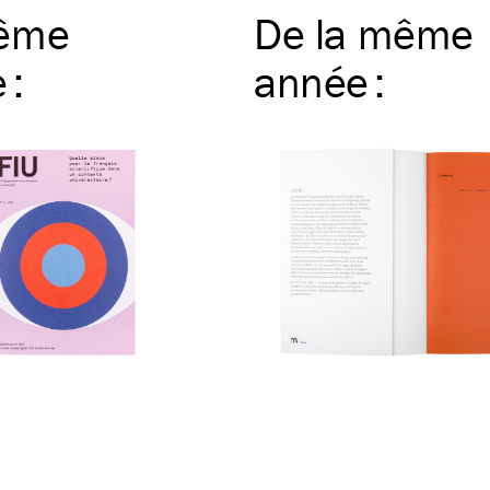
ême
De la même
e
:
année
: