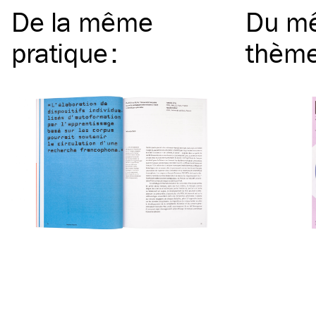
De la même
Du m
pratique
:
thèm