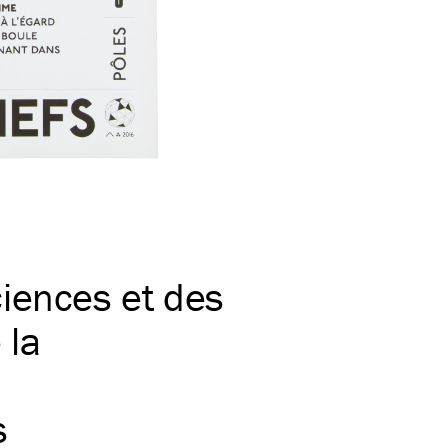
iences et des
 la
s