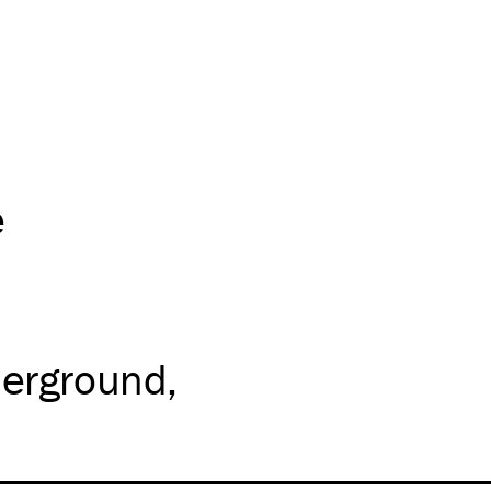
e
erground