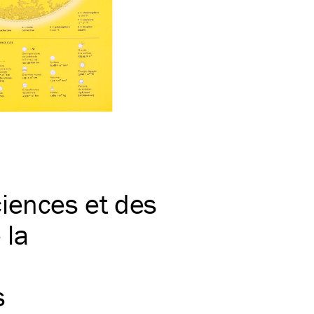
iences et des
 la
s