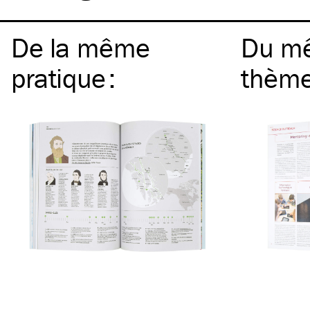
De la même
Du m
pratique
:
thèm