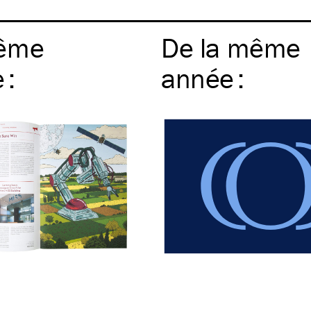
ême
De la même
e
:
année
: