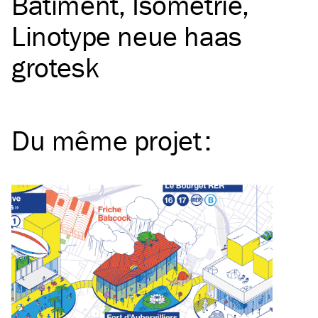
Bâtiment
Isométrie
Linotype neue haas
grotesk
Du même
projet
: