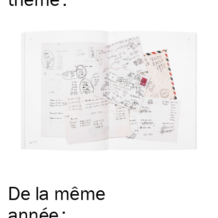
De la même
année
: