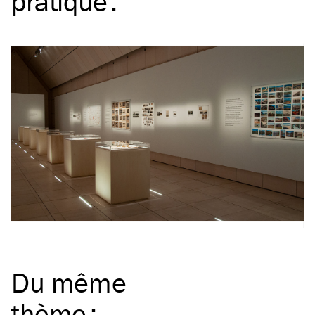
pratique
:
Du même
thème
: