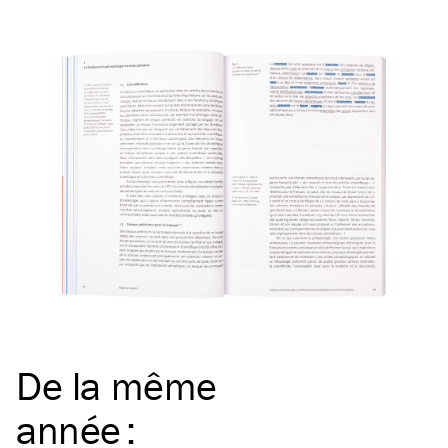
De la même
année
: