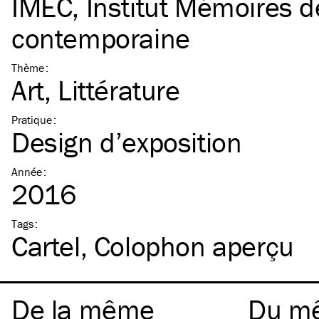
IMEC, Institut Mémoires de
contemporaine
Thème
:
Art
Littérature
Pratique
:
Design d’exposition
Année
:
2016
Tags
:
Cartel
Colophon aperçu
De la même
Du m