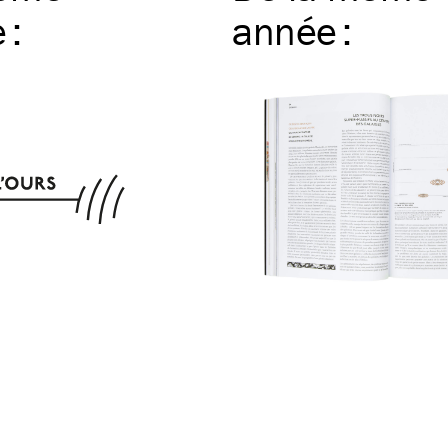
e
:
année
: