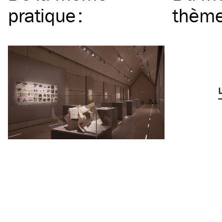
pratique
:
thèm