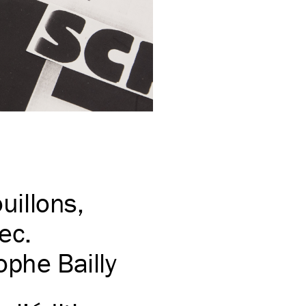
uillons,
ec.
ophe Bailly