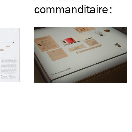
commanditaire
: