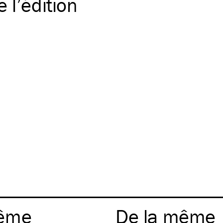
 l’édition
ême
De la même