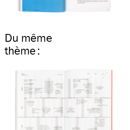
Du même
thème
: