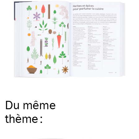
Du même
thème
: