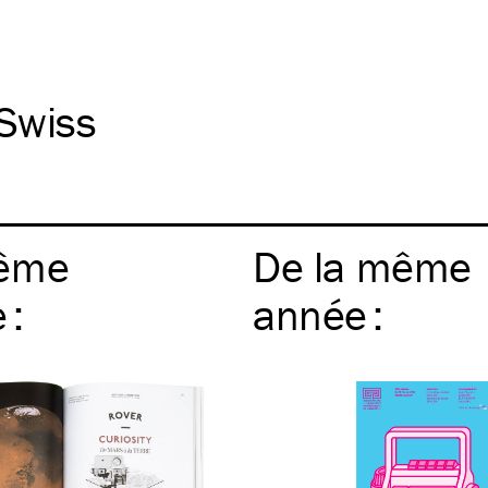
Swiss
ême
De la même
e
:
année
: