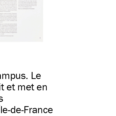
ampus. Le
t et met en
s
Île-de-France