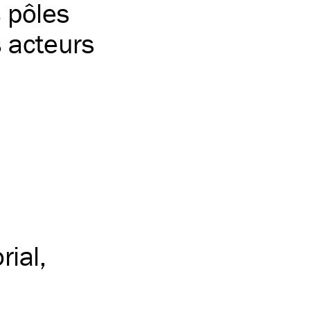
s pôles
s acteurs
rial