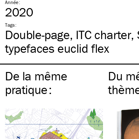
Année
:
2020
Tags
:
Double-page
ITC
charter
typefaces euclid flex
De la même
Du m
pratique
:
thèm