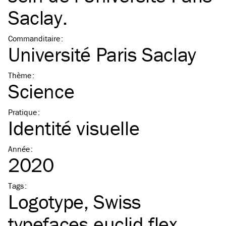
Saclay.
Commanditaire
:
Université Paris Saclay
Thème
:
Science
Pratique
:
Identité visuelle
Année
:
2020
Tags
:
Logotype
Swiss
typefaces euclid flex