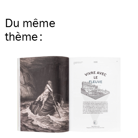
Du même
thème
: