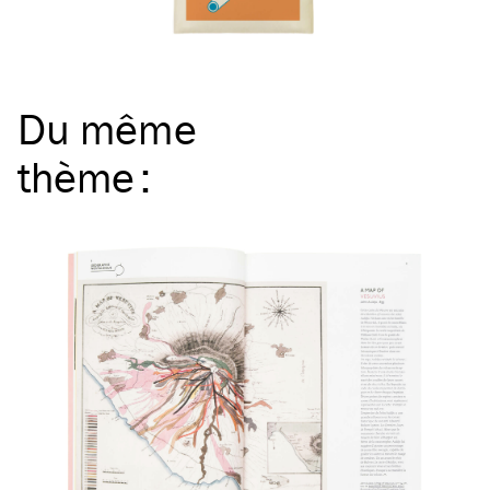
Du même
thème
: