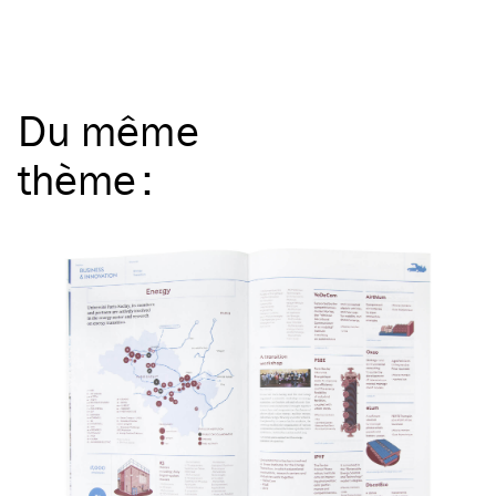
Du même
thème
: