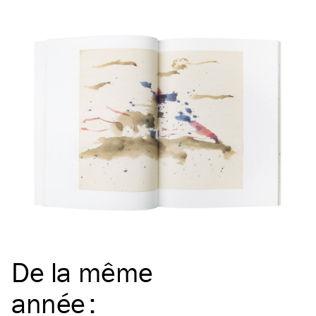
De la même
année
: