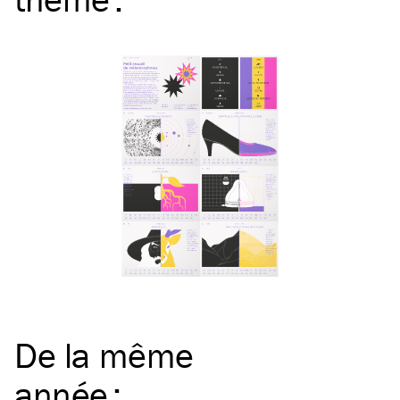
De la même
année
: