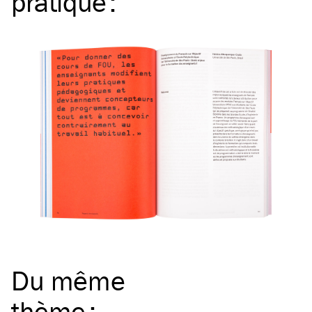
pratique
:
Du même
thème
: