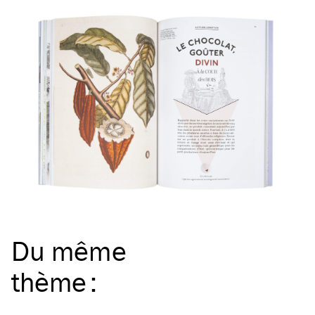
Du même
thème
: