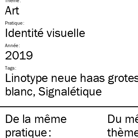
Thème
:
Art
Pratique
:
Identité visuelle
Année
:
2019
Tags
:
Linotype neue haas grote
blanc
Signalétique
De la même
Du m
pratique
:
thèm