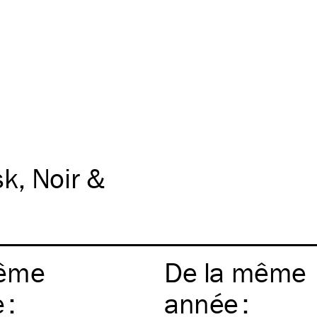
sk
Noir &
ême
De la même
e
:
année
: