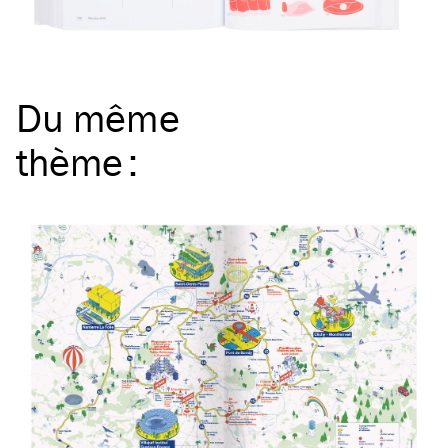
Du même
thème
: