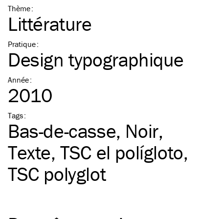
Thème
:
Littérature
Pratique
:
Design typographique
Année
:
2010
Tags
:
Bas-de-casse
Noir
Texte
TSC
el polígloto
TSC
polyglot