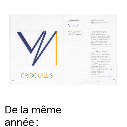
De la même
année
: