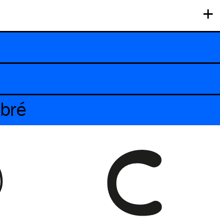
+
ebré