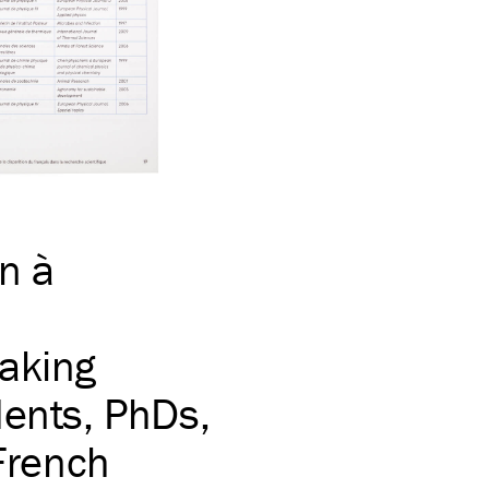
n à
eaking
dents, PhDs,
 French