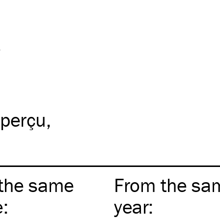
e
aperçu
the same
From the sa
e
:
year
: