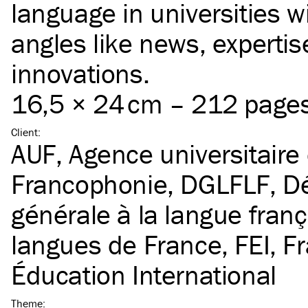
language in universities wi
angles like news, experti
innovations.
16,5 × 24 cm – 212 page
Client
:
AUF, Agence universitaire 
Francophonie
,
DGLFLF, Dé
générale à la langue franç
langues de France
,
FEI, F
Éducation International
Theme
: