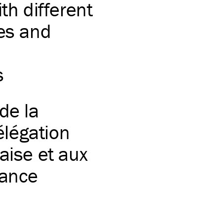
th different
ses and
s
de la
légation
aise et aux
rance