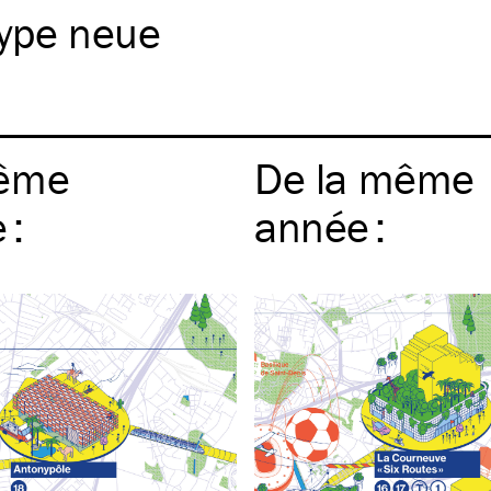
type neue
ême
De la même
e
:
année
: