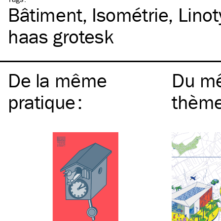
Bâtiment
Isométrie
Lino
haas grotesk
De la même
Du m
pratique
:
thèm