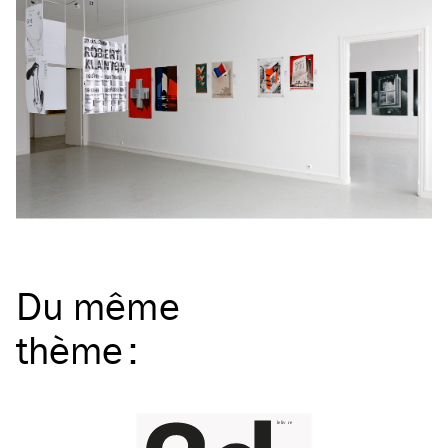
Du même
thème
: